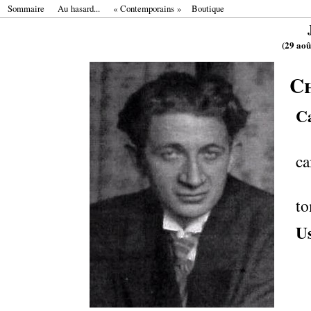
Sommaire
Au hasard...
«
Contemporains
»
Boutique
(
29 aoû
C
C
ca
to
U